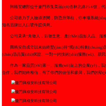
興格安總部位于廈門市集美區(qū)杏林北路25-6號，代理商、
公司致力于人臉通道閘，防恐升降柱，停車場系統(tǒng)，傳統
知名品牌出入口硬件提供商。
公司秉承“先做人，后做生意、產(chǎn)品如人品、服務(w
興格安自成立以來始終堅(jiān)持“獨(dú)特創(chuàng)新
(chǎn)品品質(zhì)保證、一對一的技術(shù)服務(wù)
作為一家品質(zhì)第一、服務(wù)至上的企業(yè)，我們
合作，我們始終相信，有了你們的信任和參與，我們的堅(jiān)