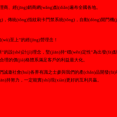
經(jīng)銷商網(wǎng)點(diǎn)遍布全國各地。
(tǒng)指紋刷卡門禁系統(tǒng)，自動(dòng)開門機(j
ù)至上”的經(jīng)營理念！
”的設(shè)計(jì)理念，堅(jiān)持“穩(wěn)定性”為出發(fā
、親民合理的價(jià)格體系滿足客戶的利益最大化。
誠邀社會(huì)各界有識之士參與我們的產(chǎn)品開發(fā)和
持努力，一定能實(shí)現(xiàn)更好的互利共贏。