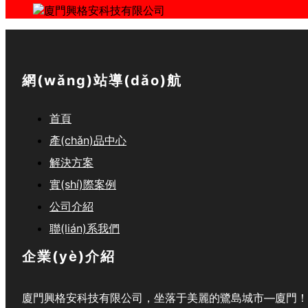
網(wǎng)站導(dǎo)航
首頁
產(chǎn)品中心
解決方案
實(shí)際案例
公司介紹
聯(lián)系我們
企業(yè)介紹
廈門興格安科技有限公司，坐落于美麗的鷺島城市—廈門！得利于高新