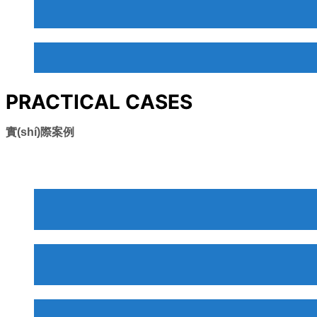
PRACTICAL CASES
實(shí)際案例