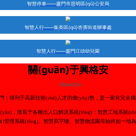
智慧停車——廈門市思明區(qū)公安局
智慧人行——集美區(qū)杏濱街道辦事處
智慧人行——廈門江頭幼兒園
關(guān)于興格安
About Us
于高新技術(shù)人才的優(yōu)勢，是一家有完全獨(dú)
)驗(yàn)，擅長于各種出入口解決系統(tǒng)：智慧工地系統(t
(qū)管理系統(tǒng)、智慧寫字樓、智慧物流園等始終如一地為政府